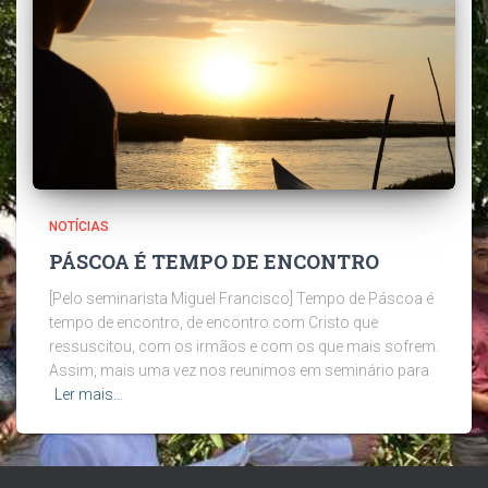
NOTÍCIAS
PÁSCOA É TEMPO DE ENCONTRO
[Pelo seminarista Miguel Francisco] Tempo de Páscoa é
tempo de encontro, de encontro com Cristo que
ressuscitou, com os irmãos e com os que mais sofrem.
Assim, mais uma vez nos reunimos em seminário para
Ler mais…