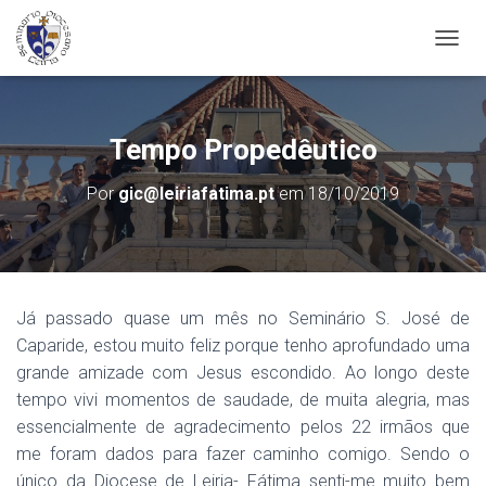
A
L
T
E
R
Tempo Propedêutico
N
A
Por
gic@leiriafatima.pt
em
18/10/2019
R
A
N
A
V
E
Já passado quase um mês no Seminário S. José de
G
Caparide, estou muito feliz porque tenho aprofundado uma
A
Ç
grande amizade com Jesus escondido. Ao longo deste
Ã
tempo vivi momentos de saudade, de muita alegria, mas
O
essencialmente de agradecimento pelos 22 irmãos que
me foram dados para fazer caminho comigo. Sendo o
único da Diocese de Leiria- Fátima senti-me muito bem