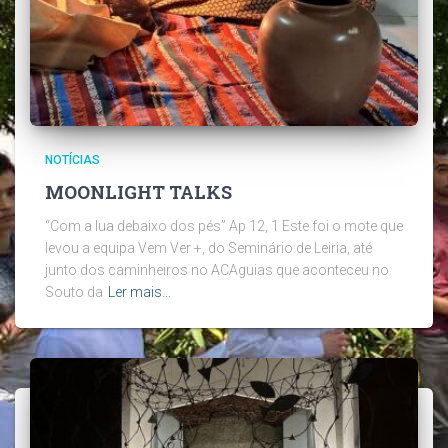
NOTÍCIAS
MOONLIGHT TALKS
“Com a lua debaixo dos pés” Ap 12, 1 Este foi o mote que
levou a equipa Vem Ver +, do Seminário de Leiria, até
junto dos caminheiros no ACAguias que aconteceu no
Souto da
Ler mais…