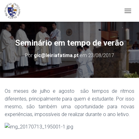
A
L
T
E
R
Seminário em tempo de verão
N
A
Por
gic@leiriafatima.pt
em
23/08/2017
R
A
N
A
V
E
Os meses de julho e agosto são tempos de ritmos
G
diferentes, principalmente para quem é estudante. Por isso
A
Ç
mesmo, são também uma oportunidade para novas
Ã
experiências, impossíveis de realizar durante o ano letivo.
O