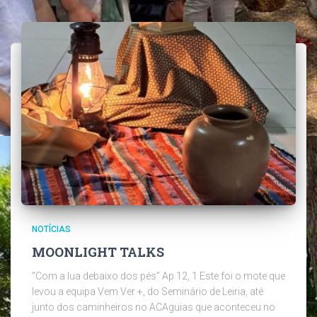
NOTÍCIAS
MOONLIGHT TALKS
“Com a lua debaixo dos pés” Ap 12, 1 Este foi o mote que
levou a equipa Vem Ver +, do Seminário de Leiria, até
junto dos caminheiros no ACAguias que aconteceu no