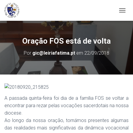
A
L
T
E
R
Oração FOS está de volta
N
A
Por
gic@leiriafatima.pt
em
22/09/2018
R
A
N
A
V
E
G
A
A passada quinta-feira foi dia de a família FOS se voltar a
Ç
encontrar para rezar pelas vocações sacerdotais na nossa
Ã
O
diocese.
Ao longo da nossa oração, tornámos presentes algumas
das realidades mais significativas da dinâmica vocacional