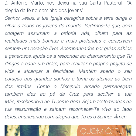
D. António Marto, nos deixa na sua Carta Pastoral “A
alegria da fé no caminho dos jovens”:
Senhor Jesus,
a tua Igreja peregrina sobre a terra
dirige o
olhar a todos os jovens do mundo.
Pedimos-Te que, com
coragem
assumam a própria vida,
olhem para as
realidades mais bonitas
e mais profundas
e conservem
sempre um coração livre.
Acompanhados por guias sábios
e generosos,
ajuda-os a responder ao chamamento
que Tu
diriges a cada um deles,
para realizar o próprio projeto de
vida
e alcançar a felicidade.
Mantém aberto o seu
coração
aos grandes sonhos
e torna-os atentos ao bem
dos irmãos.
Como o Discípulo amado
permaneçam
também eles ao pé da Cruz
para acolher a tua
Mãe,
recebendo-a de Ti como dom.
Sejam testemunhas da
tua ressurreição
e saibam reconhecer-Te vivo ao lado
deles,
anunciando com alegria
que Tu és o Senhor.
Ámen.