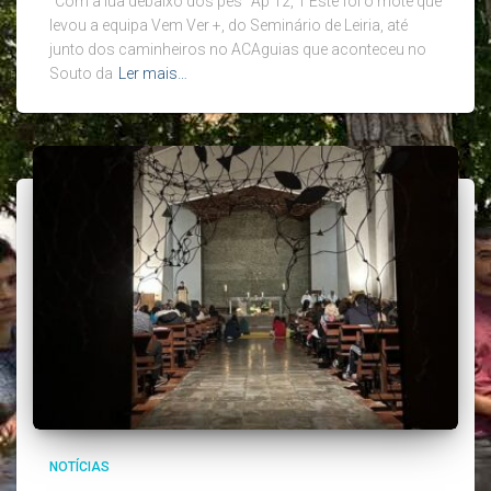
“Com a lua debaixo dos pés” Ap 12, 1 Este foi o mote que
levou a equipa Vem Ver +, do Seminário de Leiria, até
junto dos caminheiros no ACAguias que aconteceu no
Souto da
Ler mais…
NOTÍCIAS