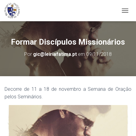
A
L
T
E
R
Formar Discípulos Missionários
N
A
Por
gic@leiriafatima.pt
em
09/11/2018
R
A
N
A
V
E
Decorre de 11 a 18 de novembro a Semana de Oração
G
pelos Seminários.
A
Ç
Ã
O