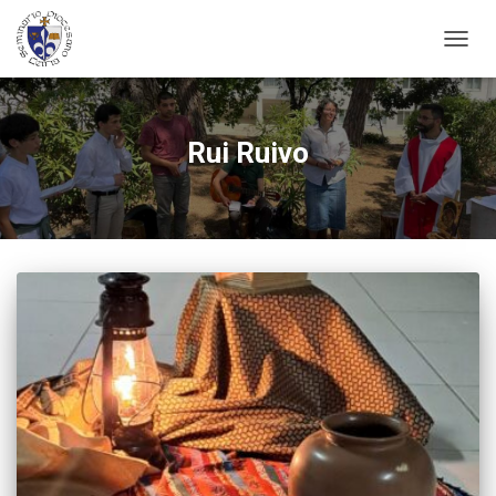
ALTER
A
NAVE
Rui Ruivo