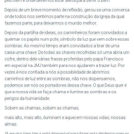
pelo bem e onde devemos estar alerta para servir o bem.
Depois de um breve momento de reflexão, gerou-se uma conversa
onde todos nos sentimos parte na construção da Igreja da qual
fazemos parte, para deixarmos o mundo melhor.
Depois da partilha de ideias, os caminheiros foram convidados a
queimar os papéis num pote, símbolo da luz que vem sobre essas
sombras. Ao mesmo tempo eram convidados a tirar de uma
caixa uma chave. De todas as chaves recolhidas só uma abria um
cofre, dentro dele várias frases proferidas pelo papa Francisco
em especial na JMJ também para nos ajudarem a trazer luz. Por
vezes é-nos confiada a nós a possibilidade de abrirmos
caminhos de luz entre as sombras, não nos dispensamos,
podemos ser nós os portadores dessa chave. O que Deus quer é
que a nossa vida se faça chama e ilumine as sombras e os
perigos da humanidade.
Sobem as chamas, sobem as chamas,
mais alto, mais alto, iluminam e aquecem nossas vidas, nossas
almas.
[A equipa Vem Ver + está disponível para fazer esta dinâmica com os