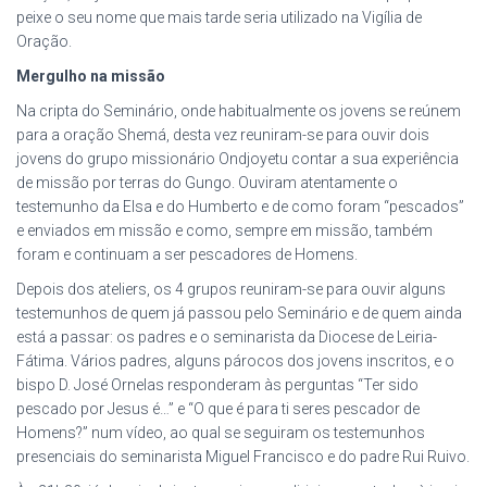
peixe o seu nome que mais tarde seria utilizado na Vigília de
Oração.
Mergulho na missão
Na cripta do Seminário, onde habitualmente os jovens se reúnem
para a oração Shemá, desta vez reuniram-se para ouvir dois
jovens do grupo missionário Ondjoyetu contar a sua experiência
de missão por terras do Gungo. Ouviram atentamente o
testemunho da Elsa e do Humberto e de como foram “pescados”
e enviados em missão e como, sempre em missão, também
foram e continuam a ser pescadores de Homens.
Depois dos ateliers, os 4 grupos reuniram-se para ouvir alguns
testemunhos de quem já passou pelo Seminário e de quem ainda
está a passar: os padres e o seminarista da Diocese de Leiria-
Fátima. Vários padres, alguns párocos dos jovens inscritos, e o
bispo D. José Ornelas responderam às perguntas “Ter sido
pescado por Jesus é…” e “O que é para ti seres pescador de
Homens?” num vídeo, ao qual se seguiram os testemunhos
presenciais do seminarista Miguel Francisco e do padre Rui Ruivo.